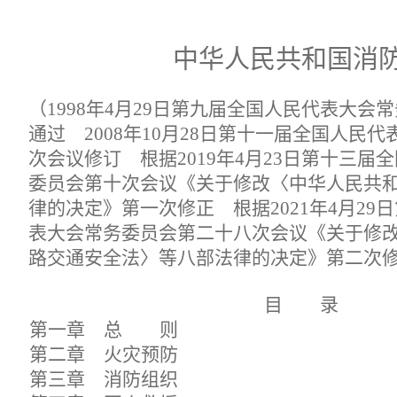
中华人民共和国消
（
1998
年
4
月
29
日第九届全国人民代表大会常
通过
2008
年
10
月
28
日第十一届全国人民代
次会议修订 根据
2019
年
4
月
23
日第十三届全
委员会第十次会议《关于修改〈中华人民共
律的决定》第一次修正 根据
2021
年
4
月
29
日
表大会常务委员会第二十八次会议《关于修
路交通安全法〉等八部法律的决定》第二次
目 录
第一章 总 则
第二章 火灾预防
第三章 消防组织